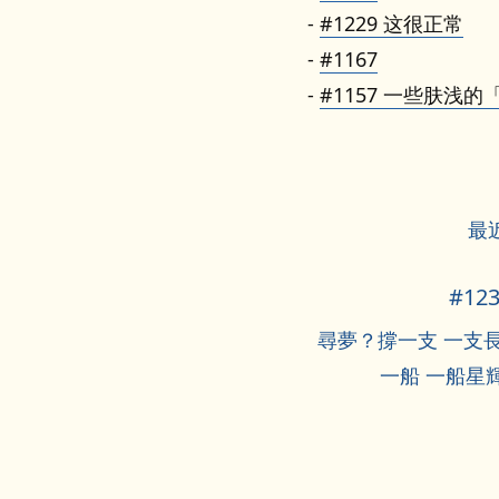
#1229 这很正常
#1167
#1157 一些肤浅
最近
#12
尋夢？撐一支 一支
一船 一船星